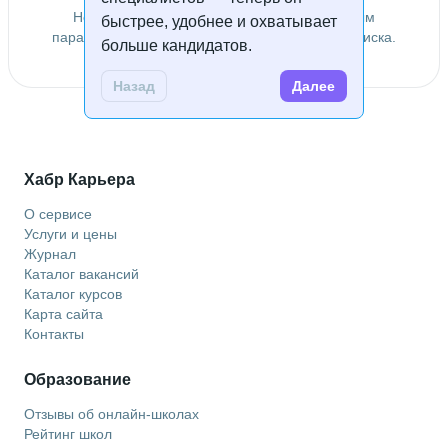
Не удалось найти специалистов по заданным
быстрее, удобнее и охватывает
параметрам. Попробуйте изменить условия поиска.
больше кандидатов.
Назад
Далее
Хабр Карьера
О сервисе
Услуги и цены
Журнал
Каталог вакансий
Каталог курсов
Карта сайта
Контакты
Образование
Отзывы об онлайн-школах
Рейтинг школ