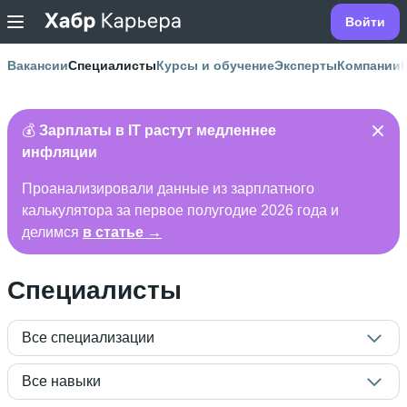
Войти
Вакансии
Специалисты
Курсы и обучение
Эксперты
Компании
💰
Зарплаты в IT растут медленнее
инфляции
Проанализировали данные из зарплатного
калькулятора за первое полугодие 2026 года и
делимся
в статье →
Специалисты
Все специализации
Все навыки