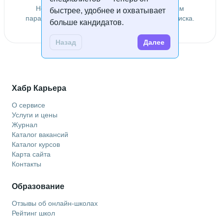
Не удалось найти специалистов по заданным
быстрее, удобнее и охватывает
параметрам. Попробуйте изменить условия поиска.
больше кандидатов.
Назад
Далее
Хабр Карьера
О сервисе
Услуги и цены
Журнал
Каталог вакансий
Каталог курсов
Карта сайта
Контакты
Образование
Отзывы об онлайн-школах
Рейтинг школ