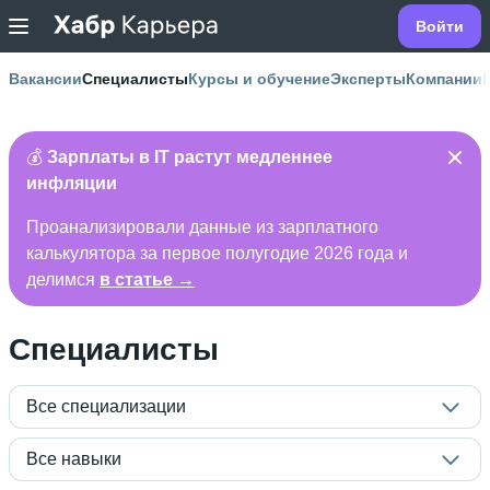
Войти
Вакансии
Специалисты
Курсы и обучение
Эксперты
Компании
💰
Зарплаты в IT растут медленнее
инфляции
Проанализировали данные из зарплатного
калькулятора за первое полугодие 2026 года и
делимся
в статье →
Специалисты
Все специализации
Все навыки