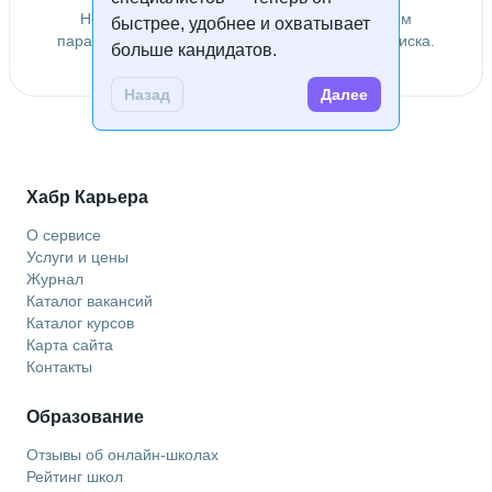
Не удалось найти специалистов по заданным
быстрее, удобнее и охватывает
параметрам. Попробуйте изменить условия поиска.
больше кандидатов.
Назад
Далее
Хабр Карьера
О сервисе
Услуги и цены
Журнал
Каталог вакансий
Каталог курсов
Карта сайта
Контакты
Образование
Отзывы об онлайн-школах
Рейтинг школ