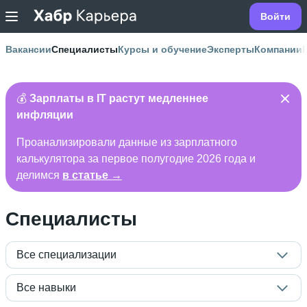
Войти
Вакансии
Специалисты
Курсы и обучение
Эксперты
Компании
💰
Зарплаты в IT растут медленнее
инфляции
Проанализировали данные из зарплатного
калькулятора за первое полугодие 2026 года и
делимся
в статье →
Специалисты
Все специализации
Все навыки