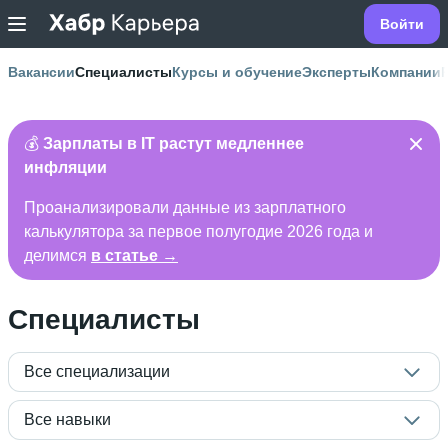
Войти
Вакансии
Специалисты
Курсы и обучение
Эксперты
Компании
💰
Зарплаты в IT растут медленнее
инфляции
Проанализировали данные из зарплатного
калькулятора за первое полугодие 2026 года и
делимся
в статье →
Специалисты
Все специализации
Все навыки