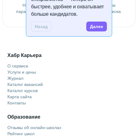
Не удалось найти специалистов по заданным
быстрее, удобнее и охватывает
параметрам. Попробуйте изменить условия поиска.
больше кандидатов.
Назад
Далее
Хабр Карьера
О сервисе
Услуги и цены
Журнал
Каталог вакансий
Каталог курсов
Карта сайта
Контакты
Образование
Отзывы об онлайн-школах
Рейтинг школ