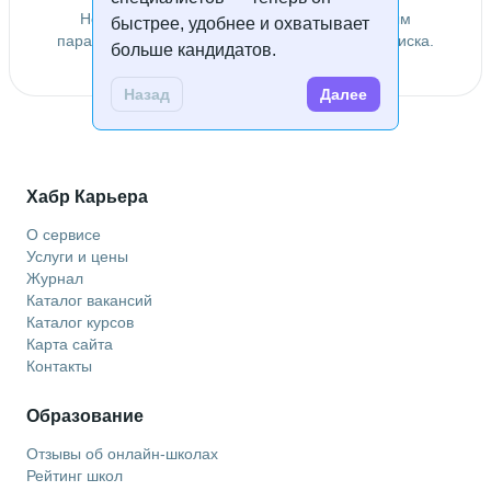
Не удалось найти специалистов по заданным
быстрее, удобнее и охватывает
параметрам. Попробуйте изменить условия поиска.
больше кандидатов.
Назад
Далее
Хабр Карьера
О сервисе
Услуги и цены
Журнал
Каталог вакансий
Каталог курсов
Карта сайта
Контакты
Образование
Отзывы об онлайн-школах
Рейтинг школ