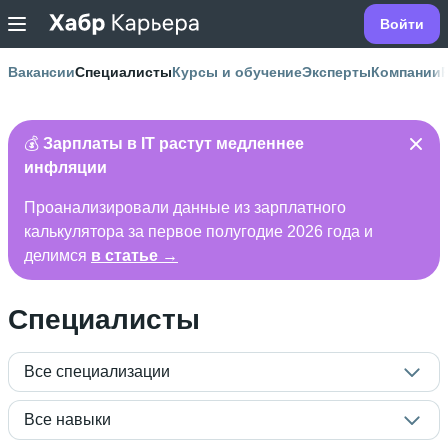
Войти
Вакансии
Специалисты
Курсы и обучение
Эксперты
Компании
💰
Зарплаты в IT растут медленнее
инфляции
Проанализировали данные из зарплатного
калькулятора за первое полугодие 2026 года и
делимся
в статье →
Специалисты
Все специализации
Все навыки