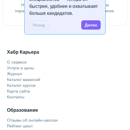
Не удалось найти специалистов по заданным
быстрее, удобнее и охватывает
параметрам. Попробуйте изменить условия поиска.
больше кандидатов.
Назад
Далее
Хабр Карьера
О сервисе
Услуги и цены
Журнал
Каталог вакансий
Каталог курсов
Карта сайта
Контакты
Образование
Отзывы об онлайн-школах
Рейтинг школ