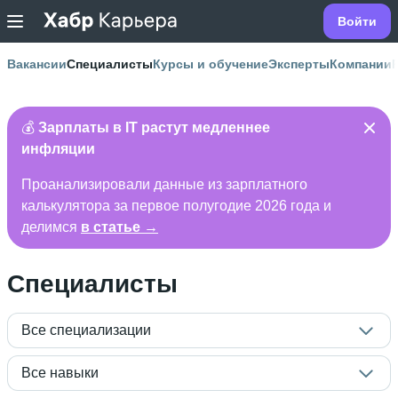
Войти
Вакансии
Специалисты
Курсы и обучение
Эксперты
Компании
💰
Зарплаты в IT растут медленнее
инфляции
Проанализировали данные из зарплатного
калькулятора за первое полугодие 2026 года и
делимся
в статье →
Специалисты
Все специализации
Все навыки