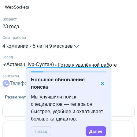
WebSockets
Возраст
23 года
Опыт работы
4 компании
 • 
5 лет и 9 месяцев
Город
Астана (Нур-Султан)
 • 
Готов к удалённой работе
Контакты
Большое обновление
Телефон
Телеграм
Почта
поиска
Гражданство
Мы улучшили поиск
Развернуть
Россия
специалистов — теперь он
быстрее, удобнее и охватывает
Открыть контакты
Знание языков
больше кандидатов.
Английский В1
Назад
Далее
Дополнительное образование