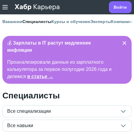
Войти
Вакансии
Специалисты
Курсы и обучение
Эксперты
Компании
💰
Зарплаты в IT растут медленнее
инфляции
Проанализировали данные из зарплатного
калькулятора за первое полугодие 2026 года и
делимся
в статье →
Специалисты
Все специализации
Все навыки