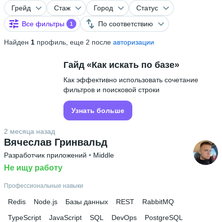
Грейд
Стаж
Город
Статус
Все фильтры
По соответствию
1
Найден
1
профиль, еще 2 после
авторизации
Гайд «Как искать по базе»
Как эффективно использовать сочетание
фильтров и поисковой строки
Узнать больше
2 месяца назад
Вячеслав Гринвальд
Разработчик приложений
 • 
Middle
Не ищу работу
Профессиональные навыки
Redis
Node.js
Базы данных
REST
RabbitMQ
TypeScript
JavaScript
SQL
DevOps
PostgreSQL