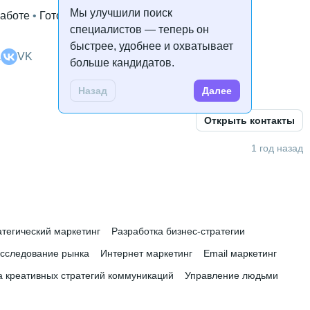
Мы улучшили поиск
работе
 • 
Готова к переезду
специалистов — теперь он
быстрее, удобнее и охватывает
а
VK
больше кандидатов.
Назад
Далее
есяцев
Открыть контакты
ной психологии
 • 
Skillbox
1 год назад
тегический маркетинг
Разработка бизнес-стратегии
сследование рынка
Интернет маркетинг
Email маркетинг
а креативных стратегий коммуникаций
Управление людьми