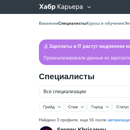
Вакансии
Специалисты
Курсы и обучение
Эк
💰
Зарплаты в IT растут медленнее 
Проанализировали данные из зарплатно
Специалисты
Все специализации
Грейд
Стаж
Город
Статус
Найдено
3
профиля, еще 55 после
авторизаци
Sergey Khrisanov