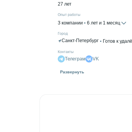
27 лет
Опыт работы
3 компании
 • 
6 лет и 1 месяц
Город
Санкт-Петербург
 • 
Готов к удал
Контакты
Телеграм
VK
Высшее образование
Развернуть
Университет ИТМО
 • 
Технологиче
Ещё 1 в профиле