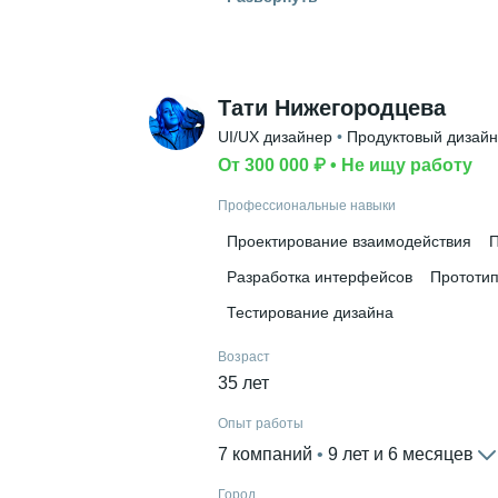
Россия
Дополнительное образование
Нетология
Тати Нижегородцева
UI/UX дизайнер
 • 
Продуктовый дизай
От 300 000 ₽
 • 
Не ищу работу
Профессиональные навыки
Проектирование взаимодействия
П
Разработка интерфейсов
Прототи
Тестирование дизайна
Возраст
35 лет
Опыт работы
7 компаний
 • 
9 лет и 6 месяцев
Город