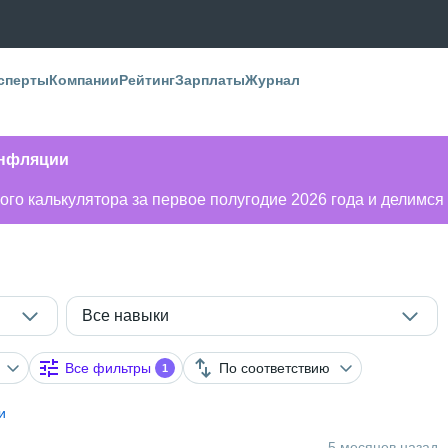
сперты
Компании
Рейтинг
Зарплаты
Журнал
инфляции
го калькулятора за первое полугодие 2026 года и делимся
Все навыки
Все фильтры
По соответствию
1
и
5 месяцев назад