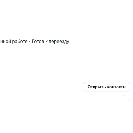
ённой работе
 • 
Готов к переезду
ского менеджмента и инноваций
 • 
5 лет
Открыть контакты