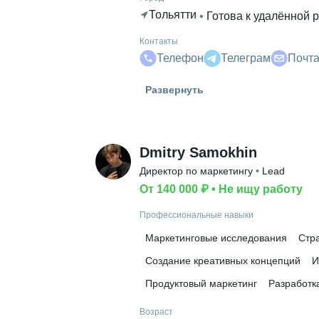
Тольятти
 • 
Готова к удалённой 
Контакты
Телефон
Телеграм
Почт
Высшее образование
Развернуть
ТГУ
 • 
Психологии
 • 
4 года и 10 м
Дополнительное образование
Институт практической и приклад
Dmitry Samokhin
Директор по маркетингу
 • 
Lead
От 140 000 ₽
 • 
Не ищу работу
Профессиональные навыки
Маркетинговые исследования
Стра
Создание креативных концепций
И
Продуктовый маркетинг
Разработк
Возраст