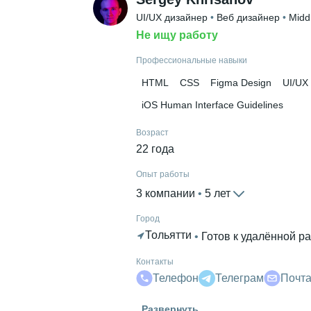
UI/UX дизайнер
 • 
Веб дизайнер
 • 
Midd
Не ищу работу
Профессиональные навыки
HTML
CSS
Figma Design
UI/UX
iOS Human Interface Guidelines
Возраст
22 года
Опыт работы
3 компании
 • 
5 лет
Город
Тольятти
 • 
Готов к удалённой р
Контакты
Телефон
Телеграм
Почт
Гражданство
Развернуть