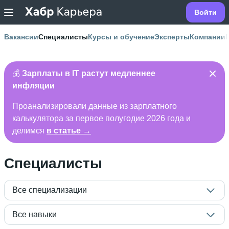
Войти
Вакансии
Специалисты
Курсы и обучение
Эксперты
Компании
💰
Зарплаты в IT растут медленнее
инфляции
Проанализировали данные из зарплатного
калькулятора за первое полугодие 2026 года и
делимся
в статье →
Специалисты
Все специализации
Все навыки