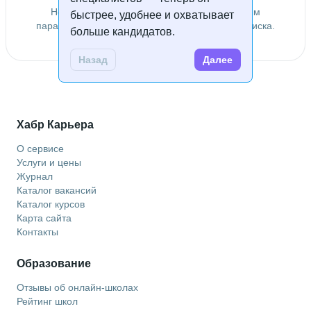
Не удалось найти специалистов по заданным
быстрее, удобнее и охватывает
параметрам. Попробуйте изменить условия поиска.
больше кандидатов.
Назад
Далее
Хабр Карьера
О сервисе
Услуги и цены
Журнал
Каталог вакансий
Каталог курсов
Карта сайта
Контакты
Образование
Отзывы об онлайн-школах
Рейтинг школ