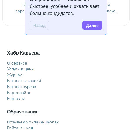
Не удалось найти специалистов по заданным
быстрее, удобнее и охватывает
параметрам. Попробуйте изменить условия поиска.
больше кандидатов.
Назад
Далее
Хабр Карьера
О сервисе
Услуги и цены
Журнал
Каталог вакансий
Каталог курсов
Карта сайта
Контакты
Образование
Отзывы об онлайн-школах
Рейтинг школ