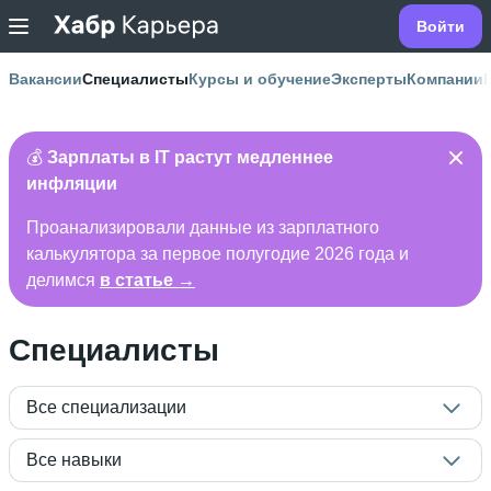
Войти
Вакансии
Специалисты
Курсы и обучение
Эксперты
Компании
💰
Зарплаты в IT растут медленнее
инфляции
Проанализировали данные из зарплатного
калькулятора за первое полугодие 2026 года и
делимся
в статье →
Специалисты
Все специализации
Все навыки