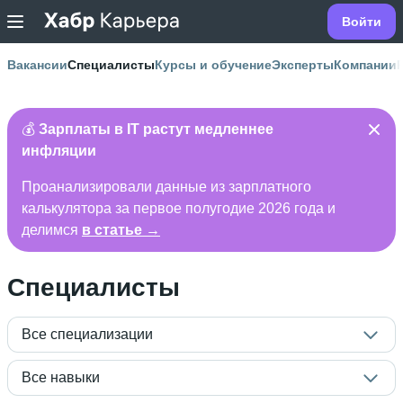
Войти
Вакансии
Специалисты
Курсы и обучение
Эксперты
Компании
💰
Зарплаты в IT растут медленнее
инфляции
Проанализировали данные из зарплатного
калькулятора за первое полугодие 2026 года и
делимся
в статье →
Специалисты
Все специализации
Все навыки