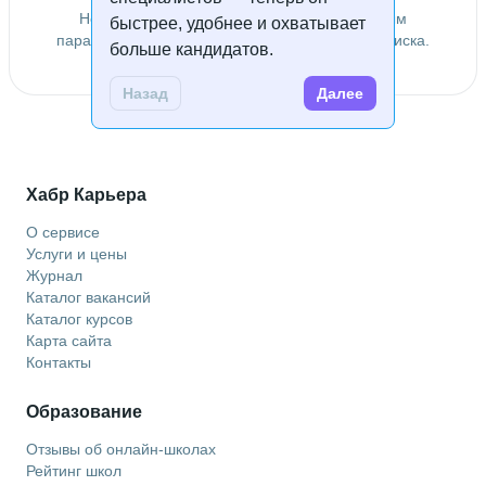
Не удалось найти специалистов по заданным
быстрее, удобнее и охватывает
параметрам. Попробуйте изменить условия поиска.
больше кандидатов.
Назад
Далее
Хабр Карьера
О сервисе
Услуги и цены
Журнал
Каталог вакансий
Каталог курсов
Карта сайта
Контакты
Образование
Отзывы об онлайн-школах
Рейтинг школ