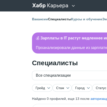
Вакансии
Специалисты
Курсы и обучение
Эк
💰
Зарплаты в IT растут медленнее 
Проанализировали данные из зарплатно
Специалисты
Все специализации
Грейд
Стаж
Город
Статус
Найдено
0
профилей, еще 13 после
авторизац