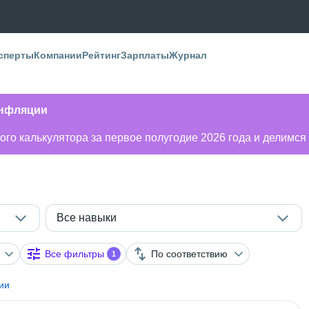
сперты
Компании
Рейтинг
Зарплаты
Журнал
инфляции
го калькулятора за первое полугодие 2026 года и делимся
Все навыки
Все фильтры
По соответствию
1
ии