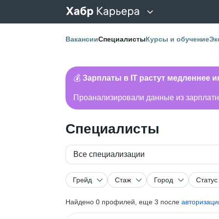
Вакансии
Специалисты
Курсы и обучение
Эк
💰
Зарплаты в IT растут медленнее 
Проанализировали данные из зарплатно
Специалисты
Все специализации
Грейд
Стаж
Город
Статус
Найдено
0
профилей, еще 3 после
авторизаци