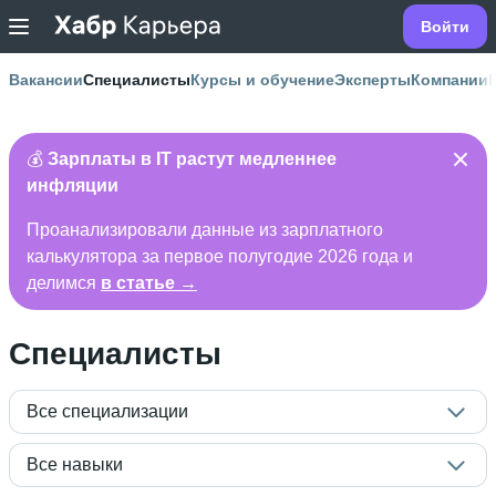
Войти
Вакансии
Специалисты
Курсы и обучение
Эксперты
Компании
💰
Зарплаты в IT растут медленнее
инфляции
Проанализировали данные из зарплатного
калькулятора за первое полугодие 2026 года и
делимся
в статье →
Специалисты
Все специализации
Все навыки