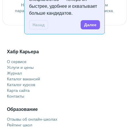
Не удалось найти специалистов по заданным
быстрее, удобнее и охватывает
параметрам. Попробуйте изменить условия поиска.
больше кандидатов.
Назад
Далее
Хабр Карьера
О сервисе
Услуги и цены
Журнал
Каталог вакансий
Каталог курсов
Карта сайта
Контакты
Образование
Отзывы об онлайн-школах
Рейтинг школ