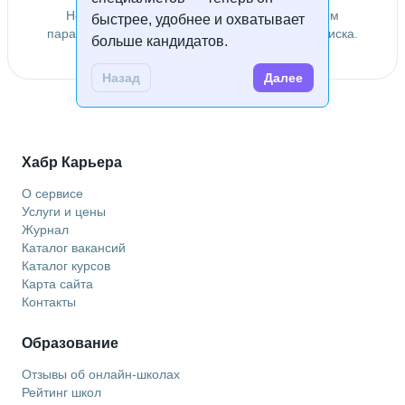
Не удалось найти специалистов по заданным
быстрее, удобнее и охватывает
параметрам. Попробуйте изменить условия поиска.
больше кандидатов.
Назад
Далее
Хабр Карьера
О сервисе
Услуги и цены
Журнал
Каталог вакансий
Каталог курсов
Карта сайта
Контакты
Образование
Отзывы об онлайн-школах
Рейтинг школ