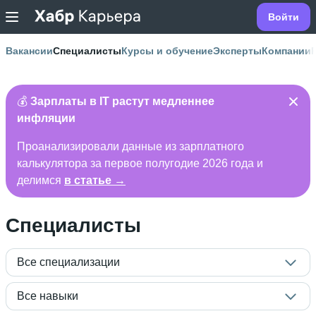
Войти
Вакансии
Специалисты
Курсы и обучение
Эксперты
Компании
💰
Зарплаты в IT растут медленнее
инфляции
Проанализировали данные из зарплатного
калькулятора за первое полугодие 2026 года и
делимся
в статье →
Специалисты
Все специализации
Все навыки