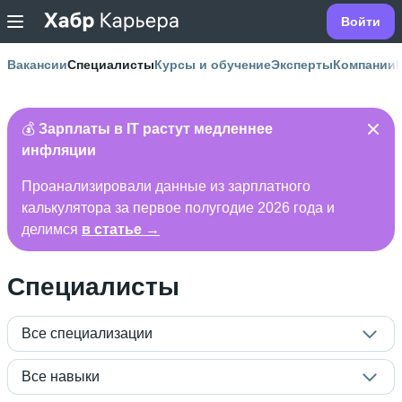
Войти
Вакансии
Специалисты
Курсы и обучение
Эксперты
Компании
💰
Зарплаты в IT растут медленнее
инфляции
Проанализировали данные из зарплатного
калькулятора за первое полугодие 2026 года и
делимся
в статье →
Специалисты
Все специализации
Все навыки