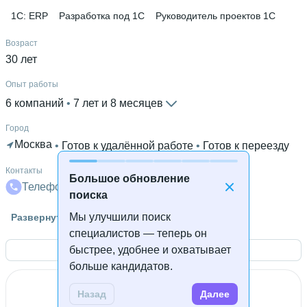
1C: ERP
Разработка под 1С
Руководитель проектов 1С
Возраст
30 лет
Опыт работы
6 компаний
 • 
7 лет и 8 месяцев
Город
Москва
 • 
Готов к удалённой работе
 • 
Готов к переезду
Контакты
Большое обновление
Телефон
Телеграм
Почта
поиска
Гражданство
Мы улучшили поиск
Развернуть
Россия
специалистов — теперь он
быстрее, удобнее и охватывает
Открыть контакты
Знание языков
больше кандидатов.
Английский В2
Назад
Далее
Высшее образование