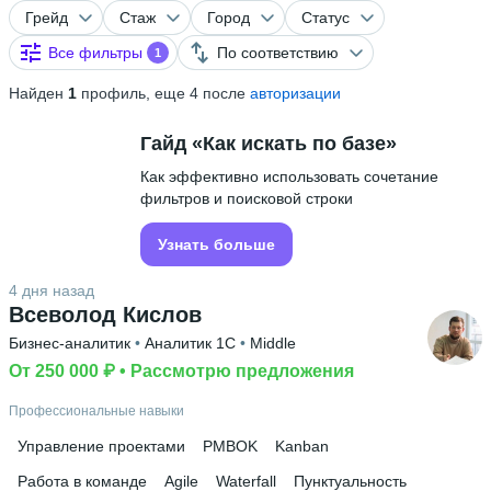
Грейд
Стаж
Город
Статус
Все фильтры
По соответствию
1
Найден
1
профиль, еще 4 после
авторизации
Гайд «Как искать по базе»
Как эффективно использовать сочетание
фильтров и поисковой строки
Узнать больше
4 дня назад
Всеволод Кислов
Бизнес-аналитик
 • 
Аналитик 1С
 • 
Middle
От 250 000 ₽
 • 
Рассмотрю предложения
Профессиональные навыки
Управление проектами
PMBOK
Kanban
Работа в команде
Agile
Waterfall
Пунктуальность