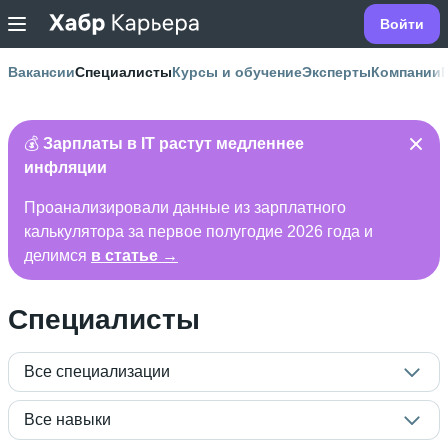
Войти
Вакансии
Специалисты
Курсы и обучение
Эксперты
Компании
💰
Зарплаты в IT растут медленнее
инфляции
Проанализировали данные из зарплатного
калькулятора за первое полугодие 2026 года и
делимся
в статье →
Специалисты
Все специализации
Все навыки