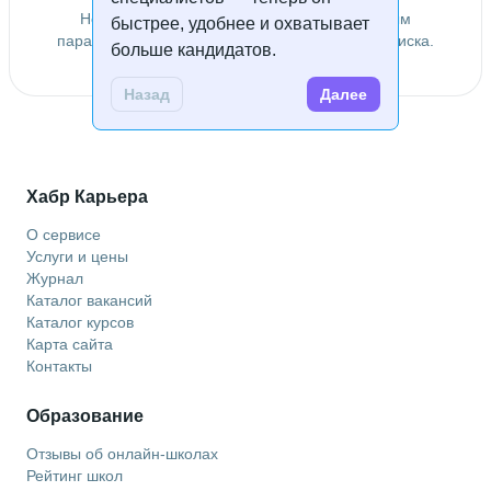
Не удалось найти специалистов по заданным
быстрее, удобнее и охватывает
параметрам. Попробуйте изменить условия поиска.
больше кандидатов.
Назад
Далее
Хабр Карьера
О сервисе
Услуги и цены
Журнал
Каталог вакансий
Каталог курсов
Карта сайта
Контакты
Образование
Отзывы об онлайн-школах
Рейтинг школ