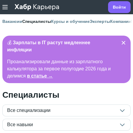
Войти
Вакансии
Специалисты
Курсы и обучение
Эксперты
Компании
💰
Зарплаты в IT растут медленнее
инфляции
Проанализировали данные из зарплатного
калькулятора за первое полугодие 2026 года и
делимся
в статье →
Специалисты
Все специализации
Все навыки