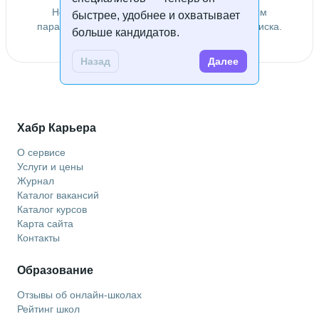
Не удалось найти специалистов по заданным
быстрее, удобнее и охватывает
параметрам. Попробуйте изменить условия поиска.
больше кандидатов.
Назад
Далее
Хабр Карьера
О сервисе
Услуги и цены
Журнал
Каталог вакансий
Каталог курсов
Карта сайта
Контакты
Образование
Отзывы об онлайн-школах
Рейтинг школ