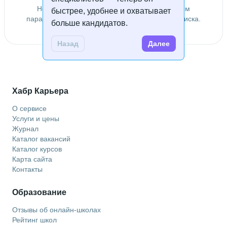
Не удалось найти специалистов по заданным
быстрее, удобнее и охватывает
параметрам. Попробуйте изменить условия поиска.
больше кандидатов.
Назад
Далее
Хабр Карьера
О сервисе
Услуги и цены
Журнал
Каталог вакансий
Каталог курсов
Карта сайта
Контакты
Образование
Отзывы об онлайн-школах
Рейтинг школ