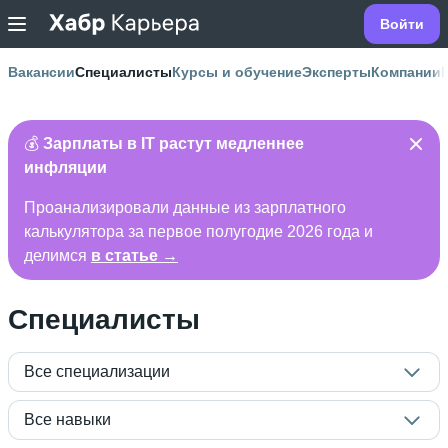
Войти
Вакансии
Специалисты
Курсы и обучение
Эксперты
Компании
💰
Зарплаты в IT растут медленнее
инфляции
Проанализировали данные из зарплатного
калькулятора за первое полугодие 2026 года и
делимся
в статье →
Специалисты
Все специализации
Все навыки