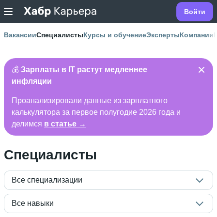
Войти
Вакансии
Специалисты
Курсы и обучение
Эксперты
Компании
💰
Зарплаты в IT растут медленнее
инфляции
Проанализировали данные из зарплатного
калькулятора за первое полугодие 2026 года и
делимся
в статье →
Специалисты
Все специализации
Все навыки