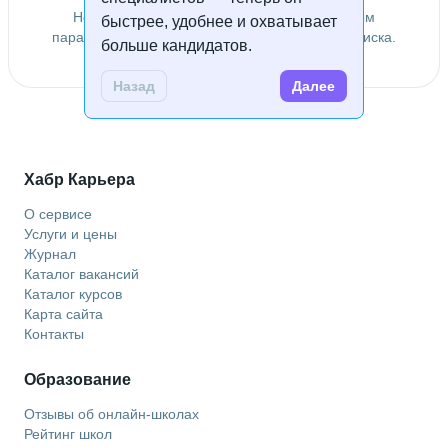
Не удалось найти специалистов по заданным
быстрее, удобнее и охватывает
параметрам. Попробуйте изменить условия поиска.
больше кандидатов.
Назад
Далее
Хабр Карьера
О сервисе
Услуги и цены
Журнал
Каталог вакансий
Каталог курсов
Карта сайта
Контакты
Образование
Отзывы об онлайн-школах
Рейтинг школ