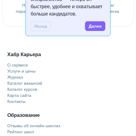
Не удалось найти специалистов по заданным
быстрее, удобнее и охватывает
параметрам. Попробуйте изменить условия поиска.
больше кандидатов.
Назад
Далее
Хабр Карьера
О сервисе
Услуги и цены
Журнал
Каталог вакансий
Каталог курсов
Карта сайта
Контакты
Образование
Отзывы об онлайн-школах
Рейтинг школ