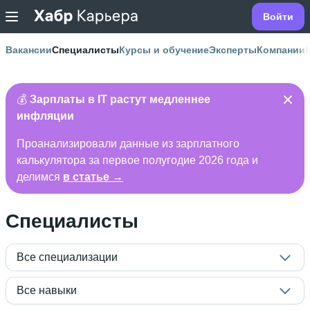
Войти
Вакансии
Специалисты
Курсы и обучение
Эксперты
Компании
💰
Зарплаты в IT растут медленнее
инфляции
Проанализировали данные из зарплатного
калькулятора за первое полугодие 2026 года и
делимся
в статье →
Специалисты
Все специализации
Все навыки