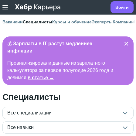
Войти
Вакансии
Специалисты
Курсы и обучение
Эксперты
Компании
💰
Зарплаты в IT растут медленнее
инфляции
Проанализировали данные из зарплатного
калькулятора за первое полугодие 2026 года и
делимся
в статье →
Специалисты
Все специализации
Все навыки