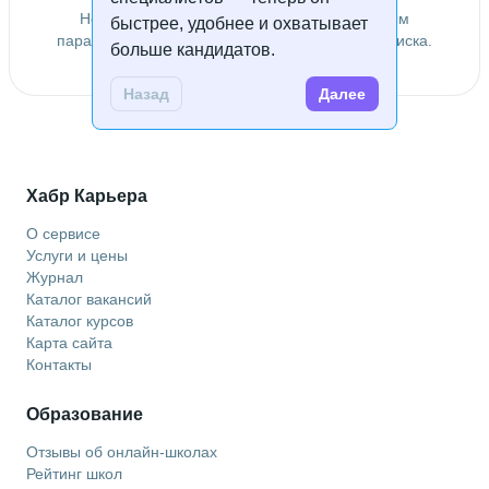
Не удалось найти специалистов по заданным
быстрее, удобнее и охватывает
параметрам. Попробуйте изменить условия поиска.
больше кандидатов.
Назад
Далее
Хабр Карьера
О сервисе
Услуги и цены
Журнал
Каталог вакансий
Каталог курсов
Карта сайта
Контакты
Образование
Отзывы об онлайн-школах
Рейтинг школ