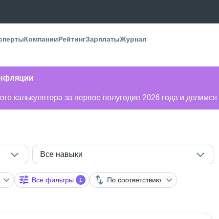
сперты
Компании
Рейтинг
Зарплаты
Журнал
инфляции
го калькулятора за первое полугодие 2026 года и делимся
Все навыки
Все фильтры
По соответствию
1