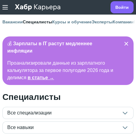
Войти
Вакансии
Специалисты
Курсы и обучение
Эксперты
Компании
💰
Зарплаты в IT растут медленнее
инфляции
Проанализировали данные из зарплатного
калькулятора за первое полугодие 2026 года и
делимся
в статье →
Специалисты
Все специализации
Все навыки