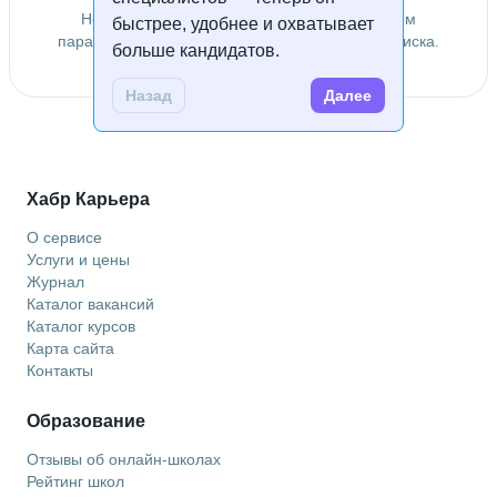
Не удалось найти специалистов по заданным
быстрее, удобнее и охватывает
параметрам. Попробуйте изменить условия поиска.
больше кандидатов.
Назад
Далее
Хабр Карьера
О сервисе
Услуги и цены
Журнал
Каталог вакансий
Каталог курсов
Карта сайта
Контакты
Образование
Отзывы об онлайн-школах
Рейтинг школ