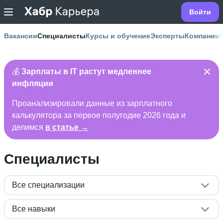
Войти
Вакансии
Специалисты
Курсы и обучение
Эксперты
Компании
💰
Зарплаты в IT растут медленнее
инфляции
Проанализировали данные из зарплатного
калькулятора за первое полугодие 2026 года и
делимся
в статье →
Специалисты
Все специализации
Все навыки