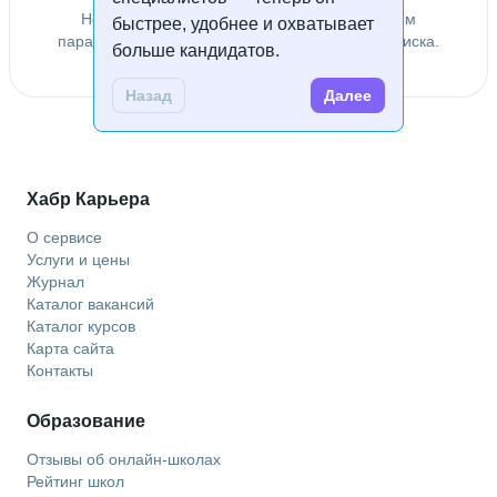
Не удалось найти специалистов по заданным
быстрее, удобнее и охватывает
параметрам. Попробуйте изменить условия поиска.
больше кандидатов.
Назад
Далее
Хабр Карьера
О сервисе
Услуги и цены
Журнал
Каталог вакансий
Каталог курсов
Карта сайта
Контакты
Образование
Отзывы об онлайн-школах
Рейтинг школ