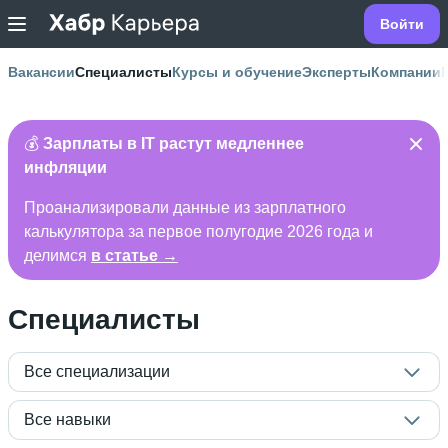
Войти
Вакансии
Специалисты
Курсы и обучение
Эксперты
Компании
💰
Зарплаты в IT растут медленнее
инфляции
Проанализировали данные из зарплатного
калькулятора за первое полугодие 2026 года и
делимся
в статье →
Специалисты
Все специализации
Все навыки