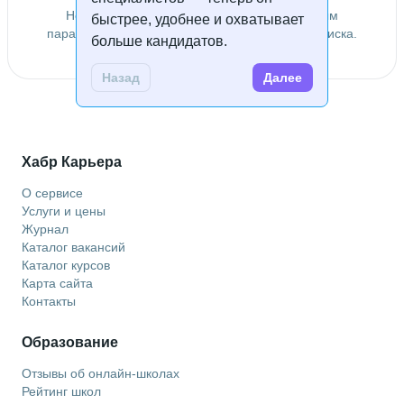
Не удалось найти специалистов по заданным
быстрее, удобнее и охватывает
параметрам. Попробуйте изменить условия поиска.
больше кандидатов.
Назад
Далее
Хабр Карьера
О сервисе
Услуги и цены
Журнал
Каталог вакансий
Каталог курсов
Карта сайта
Контакты
Образование
Отзывы об онлайн-школах
Рейтинг школ