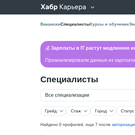
Вакансии
Специалисты
Курсы и обучение
Эк
💰
Зарплаты в IT растут медленнее 
Проанализировали данные из зарплатно
Специалисты
Все специализации
Грейд
Стаж
Город
Статус
Найдено
0
профилей, еще 7 после
авторизаци