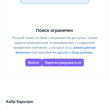
Информатика и вычислительная техника
 • 
Информатика
и вычилительная техника
 • 
Системный анализ,
управление и обработка информации, статистика
Поиск ограничен
Полный поиск по базе специалистов доступен только
зарегистрированным пользователям с созданным
профилем компании, у которых есть
размещённая
вакансия
или приобретён
доступ к базе резюме
.
Войти
Зарегистрироваться
Хабр Карьера