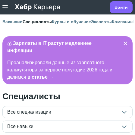
Войти
Вакансии
Специалисты
Курсы и обучение
Эксперты
Компании
💰
Зарплаты в IT растут медленнее
инфляции
Проанализировали данные из зарплатного
калькулятора за первое полугодие 2026 года и
делимся
в статье →
Специалисты
Все специализации
Все навыки