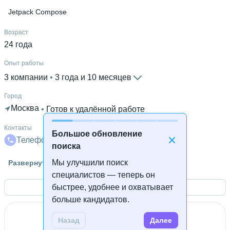
Jetpack Compose
Возраст
24 года
Опыт работы
3 компании
 • 
3 года и 10 месяцев
Город
Москва
 • 
Готов к удалённой работе
Контакты
Большое обновление
Телефон
Почта
поиска
Гражданство
Мы улучшили поиск
Развернуть
Россия
специалистов — теперь он
быстрее, удобнее и охватывает
Открыть контакты
Знание языков
больше кандидатов.
Русский родной язык
 • 
Английский В1
Назад
Далее
Дополнительное образование