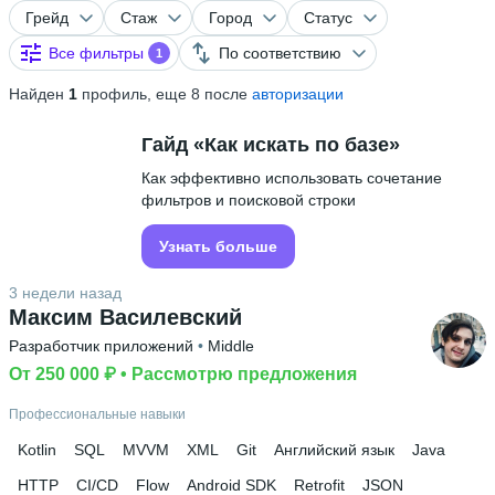
Грейд
Стаж
Город
Статус
Все фильтры
По соответствию
1
Найден
1
профиль, еще 8 после
авторизации
Гайд «Как искать по базе»
Как эффективно использовать сочетание
фильтров и поисковой строки
Узнать больше
3 недели назад
Максим Василевский
Разработчик приложений
 • 
Middle
От 250 000 ₽
 • 
Рассмотрю предложения
Профессиональные навыки
Kotlin
SQL
MVVM
XML
Git
Английский язык
Java
HTTP
CI/CD
Flow
Android SDK
Retrofit
JSON