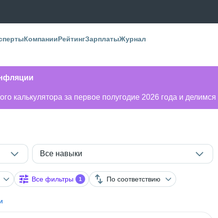
сперты
Компании
Рейтинг
Зарплаты
Журнал
инфляции
го калькулятора за первое полугодие 2026 года и делимся
Все навыки
Все фильтры
По соответствию
1
и