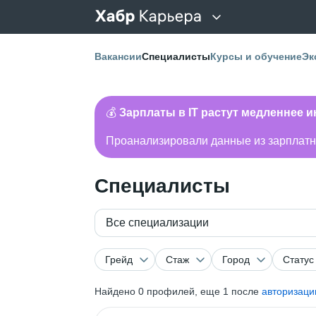
Вакансии
Специалисты
Курсы и обучение
Эк
💰
Зарплаты в IT растут медленнее 
Проанализировали данные из зарплатно
Специалисты
Все специализации
Грейд
Стаж
Город
Статус
Найдено
0
профилей, еще 1 после
авторизаци