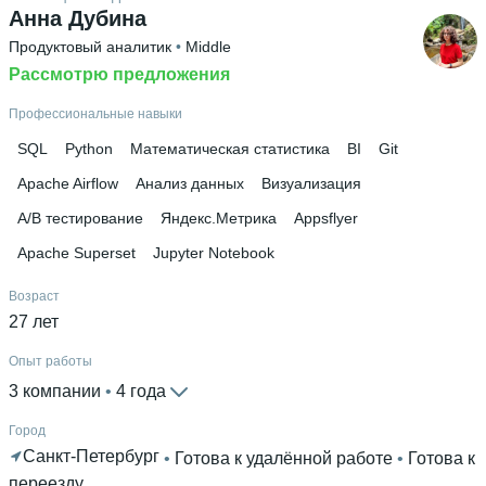
Анна Дубина
Продуктовый аналитик
 • 
Middle
Рассмотрю предложения
Профессиональные навыки
SQL
Python
Математическая статистика
BI
Git
Apache Airflow
Анализ данных
Визуализация
A/B тестирование
Яндекс.Метрика
Appsflyer
Apache Superset
Jupyter Notebook
Возраст
27 лет
Опыт работы
3 компании
 • 
4 года
Город
Санкт-Петербург
 • 
Готова к удалённой работе
 • 
Готова к
переезду