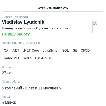
Беларусь
Открыть контакты
Высшее образование
БГУ
 • 
Государственный институт управления и
7 месяцев назад
социальных технологий
 • 
2 года и 11 месяцев
Vladislav Lyudchik
Бэкенд разработчик
 • 
Фулстек разработчик
Дополнительное образование
Skillbox
Не ищу работу
 • 
WebForMySelf
 • 
Udemy
 • 
WebForMyself
 • 
Myrusakov.ru
Профессиональные навыки
C#
.NET
.NET Core
JavaScript
SQL
Git
CI/CD
RabbitMQ
Redis
ClickHouse
Возраст
27 лет
Опыт работы
5 компаний
 • 
6 лет и 11 месяцев
Город
Минск