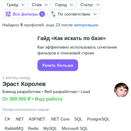
Грейд
Стаж
Город
Статус
Все фильтры
По соответствию
1
Найдено
5
профилей, еще 23 после
авторизации
Гайд «Как искать по базе»
Как эффективно использовать сочетание
фильтров и поисковой строки
Узнать больше
1 месяц назад
Эраст Королев
Бэкенд разработчик
 • 
Веб-разработчик
 • 
Lead
От 300 000 ₽
 • 
Ищу работу
Профессиональные навыки
C#
.NET
ASP.NET
.NET Core
SQL
PostgreSQL
RabbitMQ
Redis
MySQL
Microsoft SQL