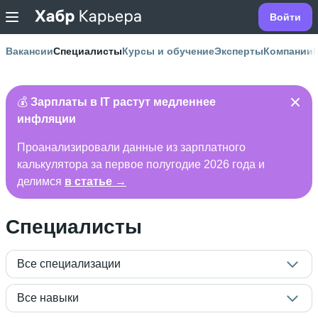
Войти
Вакансии
Специалисты
Курсы и обучение
Эксперты
Компании
💰
Зарплаты в IT растут медленнее
инфляции
Проанализировали данные из зарплатного
калькулятора за первое полугодие 2026 года и
делимся
в статье →
Специалисты
Все специализации
Все навыки