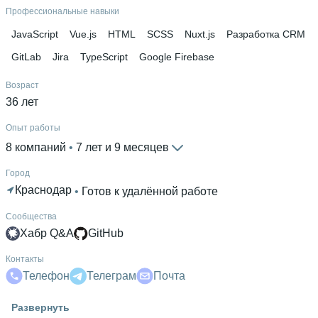
Профессиональные навыки
JavaScript
Vue.js
HTML
SCSS
Nuxt.js
Разработка CRM
GitLab
Jira
TypeScript
Google Firebase
Возраст
36 лет
Опыт работы
8 компаний
 • 
7 лет и 9 месяцев
Город
Краснодар
 • 
Готов к удалённой работе
Сообщества
Хабр Q&A
GitHub
Контакты
Телефон
Телеграм
Почта
Гражданство
Развернуть