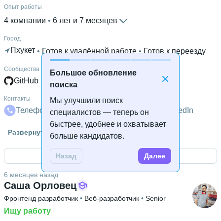
Опыт работы
4 компании
 • 
6 лет и 7 месяцев
Город
Пхукет
 • 
Готов к удалённой работе
 • 
Готов к переезду
Сообщества
Большое обновление
GitHub
поиска
Контакты
Мы улучшили поиск
Телефон
Телеграм
Почта
VK
LinkedIn
специалистов — теперь он
быстрее, удобнее и охватывает
Высшее образование
Развернуть
больше кандидатов.
ИжГТУ им. М.Т. Калашникова
 • 
Информатики и
вычислительной техники
 • 
3 года и 10 месяцев
Открыть контакты
Назад
Далее
Дополнительное образование
6 месяцев назад
Хекслет
Саша Орловец
Фронтенд разработчик
 • 
Веб-разработчик
 • 
Senior
Ищу работу