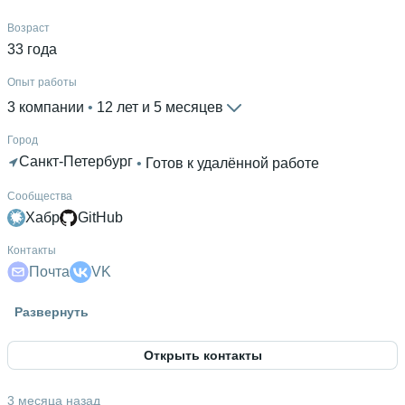
Возраст
33 года
Опыт работы
3 компании
 • 
12 лет и 5 месяцев
Город
Санкт-Петербург
 • 
Готов к удалённой работе
Сообщества
Хабр
GitHub
Контакты
Почта
VK
Высшее образование
Развернуть
ИжГТУ им. М.Т. Калашникова
 • 
Информатики и
вычислительной техники
 • 
3 года и 10 месяцев
Открыть контакты
3 месяца назад