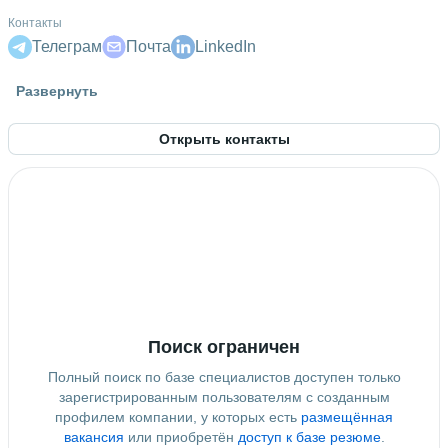
Контакты
Телеграм
Почта
LinkedIn
Высшее образование
Развернуть
БГУИР
 • 
Компьютерных систем и сетей
 • 
3 года и 10
месяцев
Открыть контакты
Дополнительное образование
Сетевая академия Cisco
Поиск ограничен
Полный поиск по базе специалистов доступен только
зарегистрированным пользователям с созданным
профилем компании, у которых есть
размещённая
вакансия
или приобретён
доступ к базе резюме
.