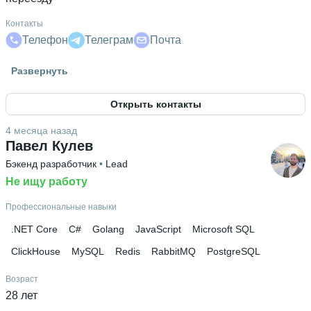
Контакты
Телефон
Телеграм
Почта
Высшее образование
Развернуть
Университет ИТМО
 • 
Информационных технологий и
программирования
 • 
9 месяцев
Открыть контакты
Ещё 1 в профиле
4 месяца назад
Павел Кулев
Бэкенд разработчик
 • 
Lead
Не ищу работу
Профессиональные навыки
.NET Core
C#
Golang
JavaScript
Microsoft SQL
ClickHouse
MySQL
Redis
RabbitMQ
PostgreSQL
Возраст
28 лет