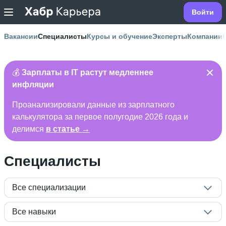
Войти
Вакансии
Специалисты
Курсы и обучение
Эксперты
Компании
💰
Зарплаты в IT растут медленнее
инфляции
Проанализировали данные из зарплатного
калькулятора за первое полугодие 2026 года и
делимся
в статье →
Специалисты
Все специализации
Все навыки