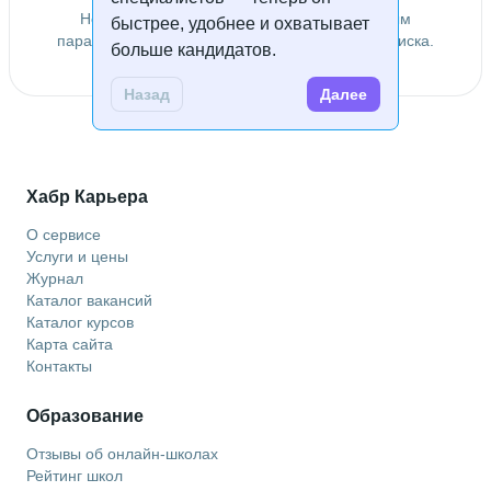
Не удалось найти специалистов по заданным
быстрее, удобнее и охватывает
параметрам. Попробуйте изменить условия поиска.
больше кандидатов.
Назад
Далее
Хабр Карьера
О сервисе
Услуги и цены
Журнал
Каталог вакансий
Каталог курсов
Карта сайта
Контакты
Образование
Отзывы об онлайн-школах
Рейтинг школ