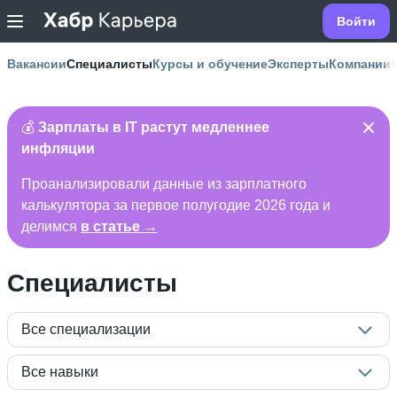
Войти
Вакансии
Специалисты
Курсы и обучение
Эксперты
Компании
💰
Зарплаты в IT растут медленнее
инфляции
Проанализировали данные из зарплатного
калькулятора за первое полугодие 2026 года и
делимся
в статье →
Специалисты
Все специализации
Все навыки