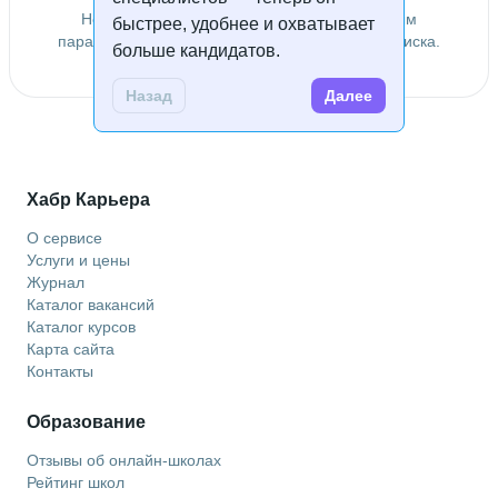
Не удалось найти специалистов по заданным
быстрее, удобнее и охватывает
параметрам. Попробуйте изменить условия поиска.
больше кандидатов.
Назад
Далее
Хабр Карьера
О сервисе
Услуги и цены
Журнал
Каталог вакансий
Каталог курсов
Карта сайта
Контакты
Образование
Отзывы об онлайн-школах
Рейтинг школ