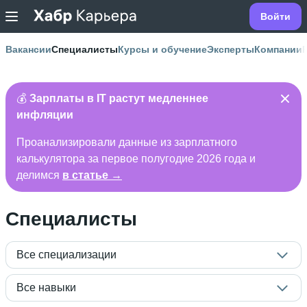
Войти
Вакансии
Специалисты
Курсы и обучение
Эксперты
Компании
💰
Зарплаты в IT растут медленнее
инфляции
Проанализировали данные из зарплатного
калькулятора за первое полугодие 2026 года и
делимся
в статье →
Специалисты
Все специализации
Все навыки