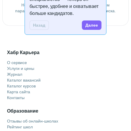
Не удалось найти специалистов по заданным
быстрее, удобнее и охватывает
параметрам. Попробуйте изменить условия поиска.
больше кандидатов.
Назад
Далее
Хабр Карьера
О сервисе
Услуги и цены
Журнал
Каталог вакансий
Каталог курсов
Карта сайта
Контакты
Образование
Отзывы об онлайн-школах
Рейтинг школ