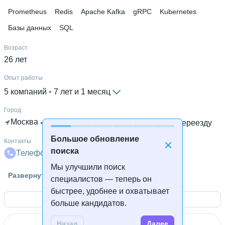
Prometheus
Redis
Apache Kafka
gRPC
Kubernetes
Базы данных
SQL
Возраст
26 лет
Опыт работы
5 компаний
 • 
7 лет и 1 месяц
Город
Москва
 • 
Готов к удалённой работе
 • 
Готов к переезду
Большое обновление
Контакты
поиска
Телефон
Телеграм
Почта
LinkedIn
Мы улучшили поиск
Гражданство
Развернуть
специалистов — теперь он
Россия
быстрее, удобнее и охватывает
Открыть контакты
Знание языков
больше кандидатов.
Английский В2
Назад
Далее