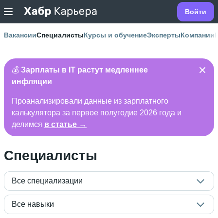
Войти
Вакансии
Специалисты
Курсы и обучение
Эксперты
Компании
💰
Зарплаты в IT растут медленнее
инфляции
Проанализировали данные из зарплатного
калькулятора за первое полугодие 2026 года и
делимся
в статье →
Специалисты
Все специализации
Все навыки