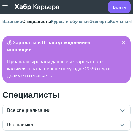
Войти
Вакансии
Специалисты
Курсы и обучение
Эксперты
Компании
💰
Зарплаты в IT растут медленнее
инфляции
Проанализировали данные из зарплатного
калькулятора за первое полугодие 2026 года и
делимся
в статье →
Специалисты
Все специализации
Все навыки