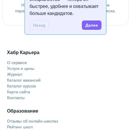
Не удалось найти специалистов по заданным
быстрее, удобнее и охватывает
параметрам. Попробуйте изменить условия поиска.
больше кандидатов.
Назад
Далее
Хабр Карьера
О сервисе
Услуги и цены
Журнал
Каталог вакансий
Каталог курсов
Карта сайта
Контакты
Образование
Отзывы об онлайн-школах
Рейтинг школ