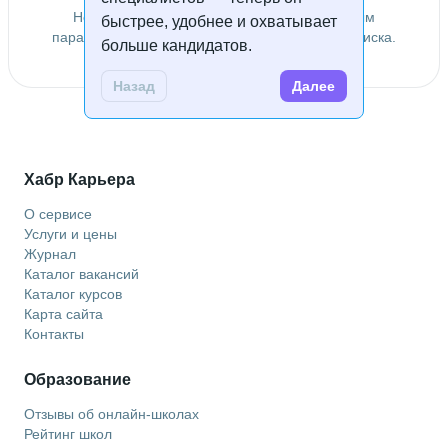
Не удалось найти специалистов по заданным
быстрее, удобнее и охватывает
параметрам. Попробуйте изменить условия поиска.
больше кандидатов.
Назад
Далее
Хабр Карьера
О сервисе
Услуги и цены
Журнал
Каталог вакансий
Каталог курсов
Карта сайта
Контакты
Образование
Отзывы об онлайн-школах
Рейтинг школ