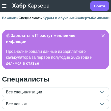
Войти
Вакансии
Специалисты
Курсы и обучение
Эксперты
Компании
💰
Зарплаты в IT растут медленнее
инфляции
Проанализировали данные из зарплатного
калькулятора за первое полугодие 2026 года и
делимся
в статье →
Специалисты
Все специализации
Все навыки