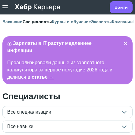
Войти
Вакансии
Специалисты
Курсы и обучение
Эксперты
Компании
💰
Зарплаты в IT растут медленнее
инфляции
Проанализировали данные из зарплатного
калькулятора за первое полугодие 2026 года и
делимся
в статье →
Специалисты
Все специализации
Все навыки