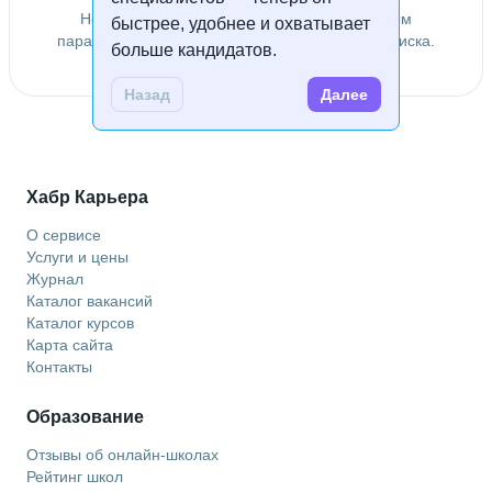
Не удалось найти специалистов по заданным
быстрее, удобнее и охватывает
параметрам. Попробуйте изменить условия поиска.
больше кандидатов.
Назад
Далее
Хабр Карьера
О сервисе
Услуги и цены
Журнал
Каталог вакансий
Каталог курсов
Карта сайта
Контакты
Образование
Отзывы об онлайн-школах
Рейтинг школ