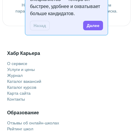
Не удалось найти специалистов по заданным
быстрее, удобнее и охватывает
параметрам. Попробуйте изменить условия поиска.
больше кандидатов.
Назад
Далее
Хабр Карьера
О сервисе
Услуги и цены
Журнал
Каталог вакансий
Каталог курсов
Карта сайта
Контакты
Образование
Отзывы об онлайн-школах
Рейтинг школ