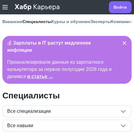
Войти
Вакансии
Специалисты
Курсы и обучение
Эксперты
Компании
💰
Зарплаты в IT растут медленнее
инфляции
Проанализировали данные из зарплатного
калькулятора за первое полугодие 2026 года и
делимся
в статье →
Специалисты
Все специализации
Все навыки