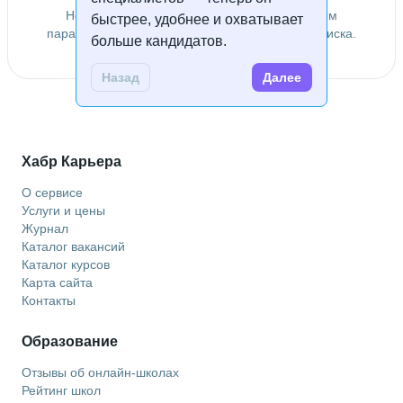
Не удалось найти специалистов по заданным
быстрее, удобнее и охватывает
параметрам. Попробуйте изменить условия поиска.
больше кандидатов.
Назад
Далее
Хабр Карьера
О сервисе
Услуги и цены
Журнал
Каталог вакансий
Каталог курсов
Карта сайта
Контакты
Образование
Отзывы об онлайн-школах
Рейтинг школ