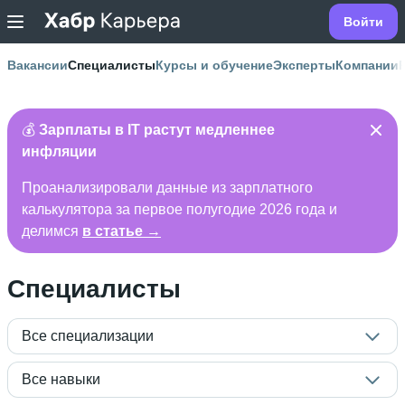
Войти
Вакансии
Специалисты
Курсы и обучение
Эксперты
Компании
💰
Зарплаты в IT растут медленнее
инфляции
Проанализировали данные из зарплатного
калькулятора за первое полугодие 2026 года и
делимся
в статье →
Специалисты
Все специализации
Все навыки