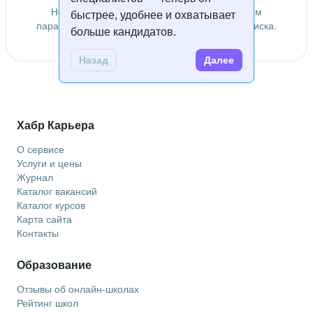
Не удалось найти специалистов по заданным
быстрее, удобнее и охватывает
параметрам. Попробуйте изменить условия поиска.
больше кандидатов.
Назад
Далее
Хабр Карьера
О сервисе
Услуги и цены
Журнал
Каталог вакансий
Каталог курсов
Карта сайта
Контакты
Образование
Отзывы об онлайн-школах
Рейтинг школ