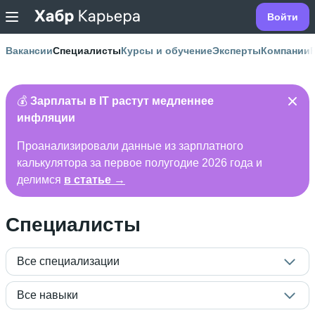
Войти
Вакансии
Специалисты
Курсы и обучение
Эксперты
Компании
💰
Зарплаты в IT растут медленнее
инфляции
Проанализировали данные из зарплатного
калькулятора за первое полугодие 2026 года и
делимся
в статье →
Специалисты
Все специализации
Все навыки