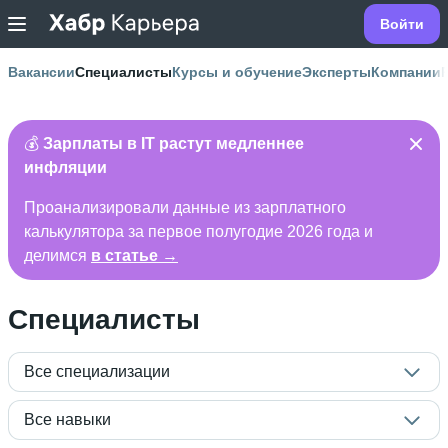
Войти
Вакансии
Специалисты
Курсы и обучение
Эксперты
Компании
💰
Зарплаты в IT растут медленнее
инфляции
Проанализировали данные из зарплатного
калькулятора за первое полугодие 2026 года и
делимся
в статье →
Специалисты
Все специализации
Все навыки