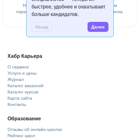
Не удалось найти специалистов по заданным
быстрее, удобнее и охватывает
параметрам. Попробуйте изменить условия поиска.
больше кандидатов.
Назад
Далее
Хабр Карьера
О сервисе
Услуги и цены
Журнал
Каталог вакансий
Каталог курсов
Карта сайта
Контакты
Образование
Отзывы об онлайн-школах
Рейтинг школ