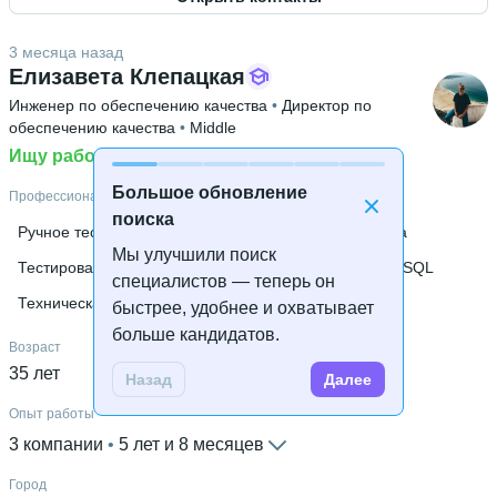
Высшее образование
СПбГЭТУ «ЛЭТИ»
 • 
Компьютерных технологий и
3 месяца назад
информатики (ФКТИ/ФАВТ)
 • 
2 года и 4 месяца
Елизавета Клепацкая
Инженер по обеспечению качества
 • 
Директор по
обеспечению качества
 • 
Middle
Ищу работу
Большое обновление
Профессиональные навыки
поиска
Ручное тестирование
Postman
Контроль качества
Мы улучшили поиск
Тестирование API
Python
Playwright
Swagger
SQL
специалистов — теперь он
Техническая документация
Анализ требований
быстрее, удобнее и охватывает
больше кандидатов.
Возраст
35 лет
Назад
Далее
Опыт работы
3 компании
 • 
5 лет и 8 месяцев
Город