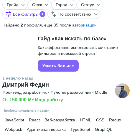
Грейд
Стаж
Город
Статус
Все фильтры
По соответствию
1
Найдено
2
профиля, еще 35 после
авторизации
Гайд «Как искать по базе»
Как эффективно использовать сочетание
фильтров и поисковой строки
Узнать больше
1 неделю назад
Дмитрий Федин
Фронтенд разработчик
 • 
Фулстек разработчик
 • 
Middle
От 150 000 ₽
 • 
Ищу работу
Профессиональные навыки
JavaScript
React
Веб-разработка
HTML
CSS
Redux
Webpack
Адаптивная верстка
TypeScript
GraphQL