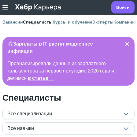
Войти
Вакансии
Специалисты
Курсы и обучение
Эксперты
Компании
💰
Зарплаты в IT растут медленнее
инфляции
Проанализировали данные из зарплатного
калькулятора за первое полугодие 2026 года и
делимся
в статье →
Специалисты
Все специализации
Все навыки