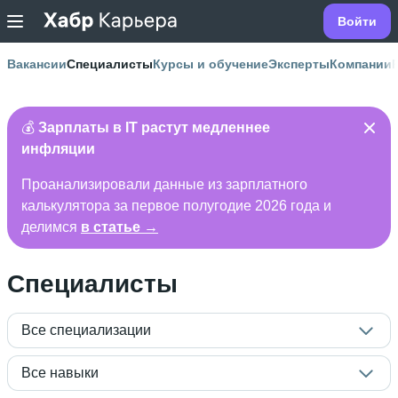
Войти
Вакансии
Специалисты
Курсы и обучение
Эксперты
Компании
💰
Зарплаты в IT растут медленнее
инфляции
Проанализировали данные из зарплатного
калькулятора за первое полугодие 2026 года и
делимся
в статье →
Специалисты
Все специализации
Все навыки