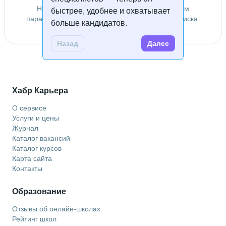
Не удалось найти специалистов по заданным
быстрее, удобнее и охватывает
параметрам. Попробуйте изменить условия поиска.
больше кандидатов.
Назад
Далее
Хабр Карьера
О сервисе
Услуги и цены
Журнал
Каталог вакансий
Каталог курсов
Карта сайта
Контакты
Образование
Отзывы об онлайн-школах
Рейтинг школ