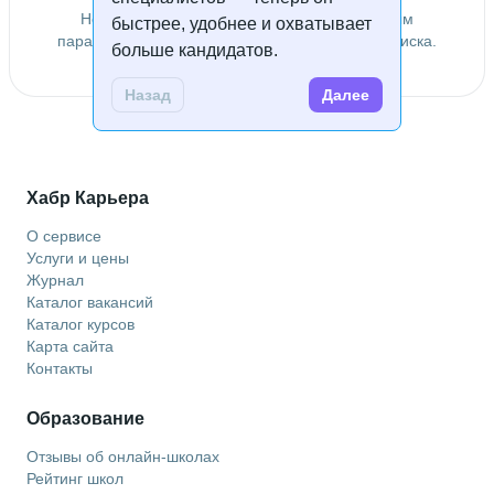
Не удалось найти специалистов по заданным
быстрее, удобнее и охватывает
параметрам. Попробуйте изменить условия поиска.
больше кандидатов.
Назад
Далее
Хабр Карьера
О сервисе
Услуги и цены
Журнал
Каталог вакансий
Каталог курсов
Карта сайта
Контакты
Образование
Отзывы об онлайн-школах
Рейтинг школ