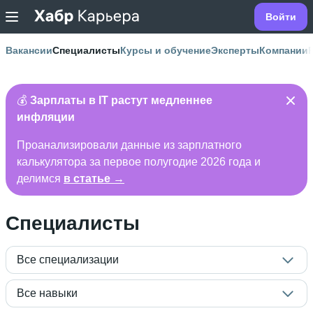
Войти
Вакансии
Специалисты
Курсы и обучение
Эксперты
Компании
💰
Зарплаты в IT растут медленнее
инфляции
Проанализировали данные из зарплатного
калькулятора за первое полугодие 2026 года и
делимся
в статье →
Специалисты
Все специализации
Все навыки