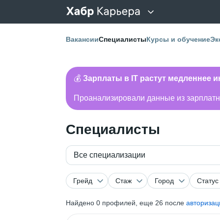
Вакансии
Специалисты
Курсы и обучение
Эк
💰
Зарплаты в IT растут медленнее 
Проанализировали данные из зарплатно
Специалисты
Все специализации
Грейд
Стаж
Город
Статус
Найдено
0
профилей, еще 26 после
авторизац