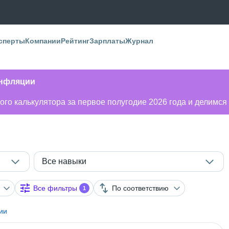
сперты
Компании
Рейтинг
Зарплаты
Журнал
инфляции
го калькулятора за первое полугодие 2026 года и делимся
Все навыки
Все фильтры
По соответствию
1
ии