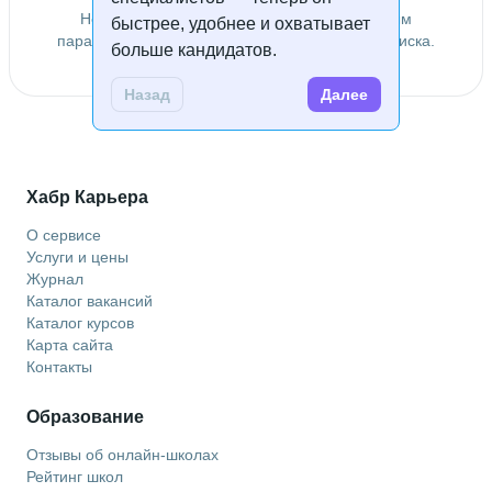
Не удалось найти специалистов по заданным
быстрее, удобнее и охватывает
параметрам. Попробуйте изменить условия поиска.
больше кандидатов.
Назад
Далее
Хабр Карьера
О сервисе
Услуги и цены
Журнал
Каталог вакансий
Каталог курсов
Карта сайта
Контакты
Образование
Отзывы об онлайн-школах
Рейтинг школ