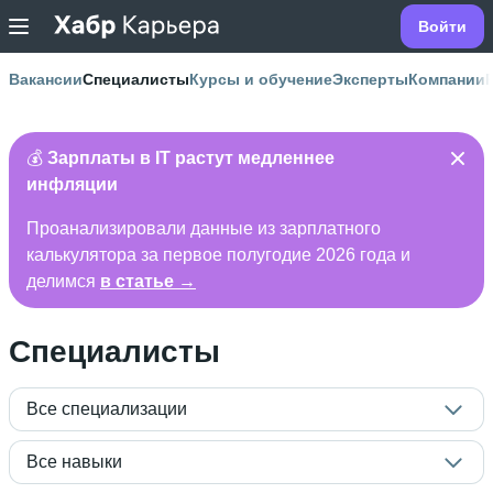
Войти
Вакансии
Специалисты
Курсы и обучение
Эксперты
Компании
💰
Зарплаты в IT растут медленнее
инфляции
Проанализировали данные из зарплатного
калькулятора за первое полугодие 2026 года и
делимся
в статье →
Специалисты
Все специализации
Все навыки