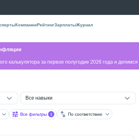
сперты
Компании
Рейтинг
Зарплаты
Журнал
инфляции
го калькулятора за первое полугодие 2026 года и делимся
Все навыки
Все фильтры
По соответствию
1