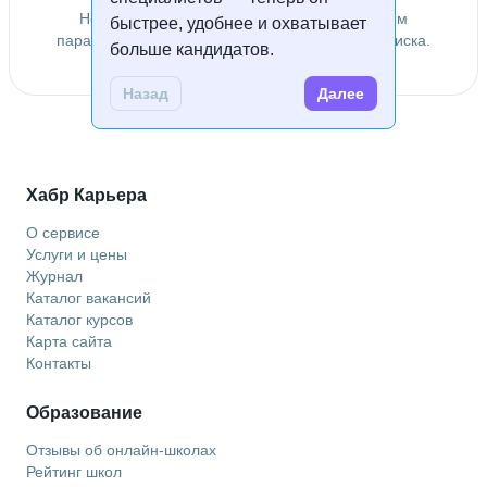
Не удалось найти специалистов по заданным
быстрее, удобнее и охватывает
параметрам. Попробуйте изменить условия поиска.
больше кандидатов.
Назад
Далее
Хабр Карьера
О сервисе
Услуги и цены
Журнал
Каталог вакансий
Каталог курсов
Карта сайта
Контакты
Образование
Отзывы об онлайн-школах
Рейтинг школ