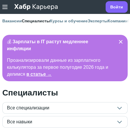
Войти
Вакансии
Специалисты
Курсы и обучение
Эксперты
Компании
💰
Зарплаты в IT растут медленнее
инфляции
Проанализировали данные из зарплатного
калькулятора за первое полугодие 2026 года и
делимся
в статье →
Специалисты
Все специализации
Все навыки