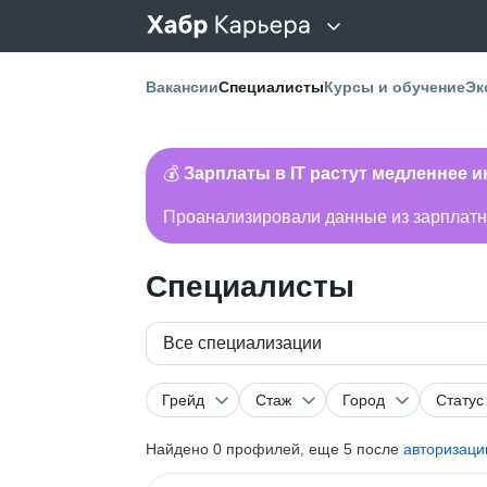
Вакансии
Специалисты
Курсы и обучение
Эк
💰
Зарплаты в IT растут медленнее 
Проанализировали данные из зарплатно
Специалисты
Все специализации
Грейд
Стаж
Город
Статус
Найдено
0
профилей, еще 5 после
авторизаци