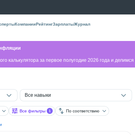
сперты
Компании
Рейтинг
Зарплаты
Журнал
инфляции
го калькулятора за первое полугодие 2026 года и делимся
Все навыки
Все фильтры
По соответствию
1
и