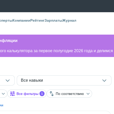
сперты
Компании
Рейтинг
Зарплаты
Журнал
инфляции
го калькулятора за первое полугодие 2026 года и делимся
Все навыки
Все фильтры
По соответствию
1
ии