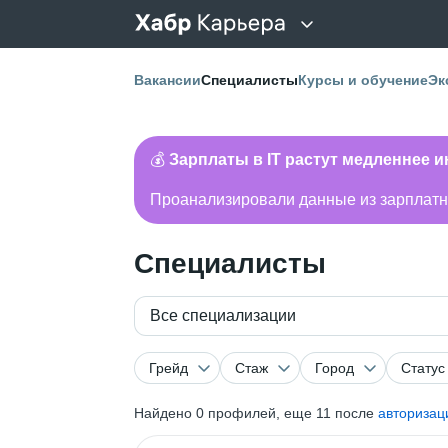
Вакансии
Специалисты
Курсы и обучение
Эк
💰
Зарплаты в IT растут медленнее 
Проанализировали данные из зарплатно
Специалисты
Все специализации
Грейд
Стаж
Город
Статус
Найдено
0
профилей, еще 11 после
авторизац